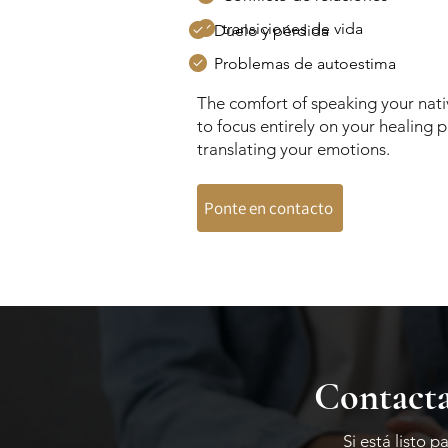
transiciones de vida
Duelo y pérdida
Problemas de autoestima
The comfort of speaking your nat
to focus entirely on your healing 
translating your emotions.
Ponte en contacto
Contacta
Si está listo 