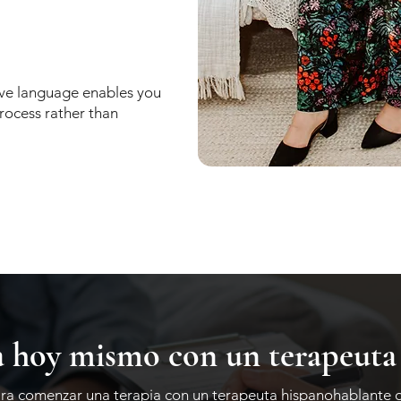
ive language enables you
process rather than
 hoy mismo con un terapeuta 
para comenzar una terapia con un terapeuta hispanohablante o