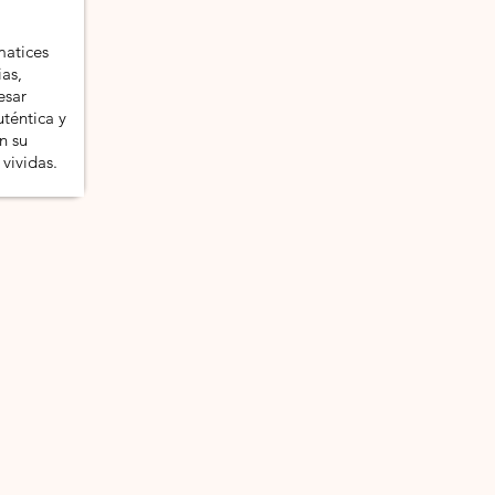
matices
ias,
esar
téntica y
n su
 vividas.