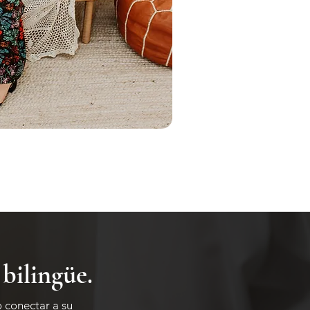
bilingüe.
 conectar a su